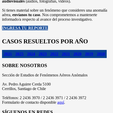
audiovisuales
(audios, fotografías, videos).
Si tienes material sobre un fenómeno que consideres una anomalía
aérea,
envíanos tu caso
. Nos comprometemos a mantenerte
informado/a respecto al avance del proceso investigativo.
INGRESA TU REPORTE
CASOS RESUELTOS POR AÑO
202
6
2025
2024
2023
2022
2021
2020
2019
2018
SOBRE NOSOTROS
Sección de Estudios de Fenómenos Aéreos Anómalos
Av. Pedro Aguirre Cerda 5100
Cerrillos, Santiago de Chile
Teléfonos: 2 2436 3970 / 2 2436 3971 / 2 2436 3972
Formulario de contacto disponible
aquí
.
SÍGUENOS EN REDES