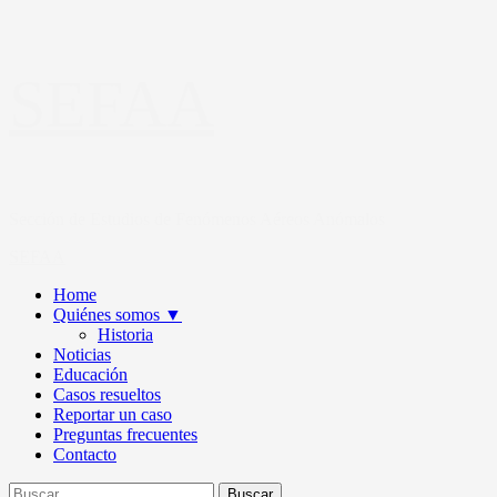
Saltar
SEFAA
al
contenido
Sección de Estudios de Fenómenos Aéreos Anómalos
Primary
SEFAA
Menu
Home
Quiénes somos
▼
Historia
Noticias
Educación
Casos resueltos
Reportar un caso
Preguntas frecuentes
Contacto
Buscar: