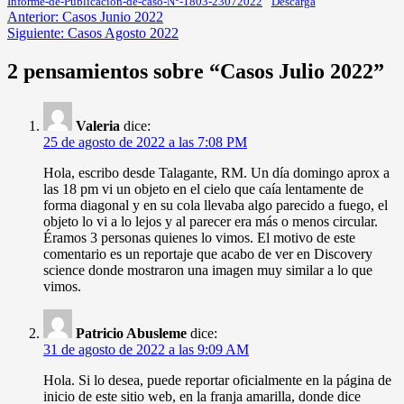
Informe-de-Publicacion-de-caso-N°-1803-23072022
Descarga
Navegación
Anterior:
Casos Junio 2022
Siguiente:
Casos Agosto 2022
de
entradas
2 pensamientos sobre “
Casos Julio 2022
”
Valeria
dice:
25 de agosto de 2022 a las 7:08 PM
Hola, escribo desde Talagante, RM. Un día domingo aprox a
las 18 pm vi un objeto en el cielo que caía lentamente de
forma diagonal y en su cola llevaba algo parecido a fuego, el
objeto lo vi a lo lejos y al parecer era más o menos circular.
Éramos 3 personas quienes lo vimos. El motivo de este
comentario es un reportaje que acabo de ver en Discovery
science donde mostraron una imagen muy similar a lo que
vimos.
Patricio Abusleme
dice:
31 de agosto de 2022 a las 9:09 AM
Hola. Si lo desea, puede reportar oficialmente en la página de
inicio de este sitio web, en la franja amarilla, donde dice