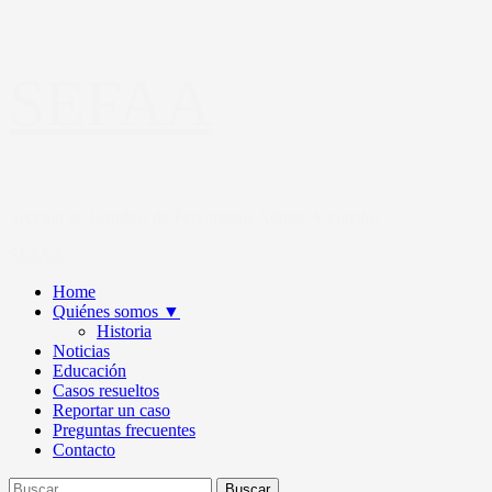
Saltar
SEFAA
al
contenido
Sección de Estudios de Fenómenos Aéreos Anómalos
Primary
SEFAA
Menu
Home
Quiénes somos
▼
Historia
Noticias
Educación
Casos resueltos
Reportar un caso
Preguntas frecuentes
Contacto
Buscar: