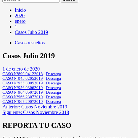
Inicio
2020
enero
1
Casos Julio 2019
Casos resueltos
Casos Julio 2019
1 de enero de 2020
CASO N°899 04122018
Descarga
CASO N°945 02052019
Descarga
CASO N°955 30052019
Descarga
CASO N°956 03062019
Descarga
CASO N°964 05072019
Descarga
CASO N°966 23072019
Descarga
CASO N°967 29072019
Descarga
Navegación
Anterior:
Casos Noviembre 2019
Siguiente:
Casos Noviembre 2018
de
entradas
REPORTA TU CASO