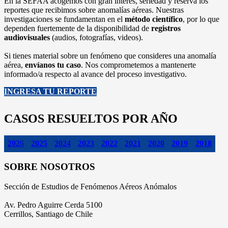
En la SEFAA acogemos con gran interés, seriedad y reserva los
reportes que recibimos sobre anomalías aéreas. Nuestras
investigaciones se fundamentan en el
método científico
, por lo que
dependen fuertemente de la disponibilidad de
registros
audiovisuales
(audios, fotografías, videos).
Si tienes material sobre un fenómeno que consideres una anomalía
aérea,
envíanos tu caso
. Nos comprometemos a mantenerte
informado/a respecto al avance del proceso investigativo.
INGRESA TU REPORTE
CASOS RESUELTOS POR AÑO
202
6
2025
2024
2023
2022
2021
2020
2019
2018
SOBRE NOSOTROS
Sección de Estudios de Fenómenos Aéreos Anómalos
Av. Pedro Aguirre Cerda 5100
Cerrillos, Santiago de Chile