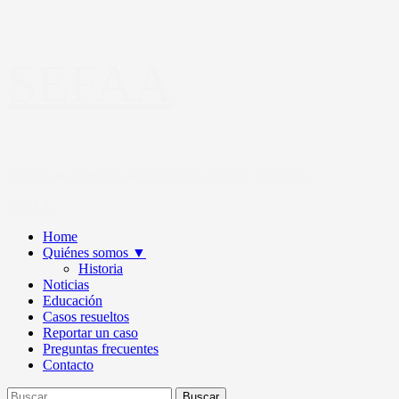
Saltar
SEFAA
al
contenido
Sección de Estudios de Fenómenos Aéreos Anómalos
Primary
SEFAA
Menu
Home
Quiénes somos
▼
Historia
Noticias
Educación
Casos resueltos
Reportar un caso
Preguntas frecuentes
Contacto
Buscar: