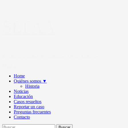
Saltar
SEFAA
al
contenido
Sección de Estudios de Fenómenos Aéreos Anómalos
Primary
SEFAA
Menu
Home
Quiénes somos
▼
Historia
Noticias
Educación
Casos resueltos
Reportar un caso
Preguntas frecuentes
Contacto
Buscar: