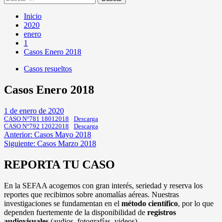
Inicio
2020
enero
1
Casos Enero 2018
Casos resueltos
Casos Enero 2018
1 de enero de 2020
CASO N°781 18012018
Descarga
CASO N°792 12022018
Descarga
Navegación
Anterior:
Casos Mayo 2018
Siguiente:
Casos Marzo 2018
de
entradas
REPORTA TU CASO
En la SEFAA acogemos con gran interés, seriedad y reserva los
reportes que recibimos sobre anomalías aéreas. Nuestras
investigaciones se fundamentan en el
método científico
, por lo que
dependen fuertemente de la disponibilidad de
registros
audiovisuales
(audios, fotografías, videos).